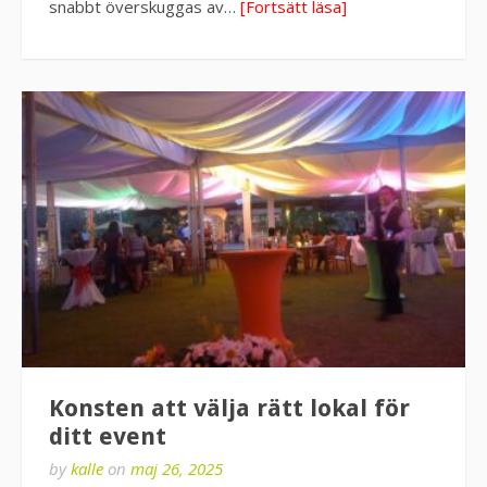
snabbt överskuggas av…
[Fortsätt läsa]
Konsten att välja rätt lokal för
ditt event
by
kalle
on
maj 26, 2025