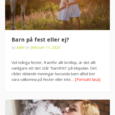
Barn på fest eller ej?
by
kalle
on
februari 11, 2025
Vid många fester, framför allt bröllop, är det allt
vanligare att det står ”barnfritt” på inbjudan. Det
råder delande meningar huruvida barn alltid bör
vara välkomna på fester eller inte….
[Fortsätt läsa]