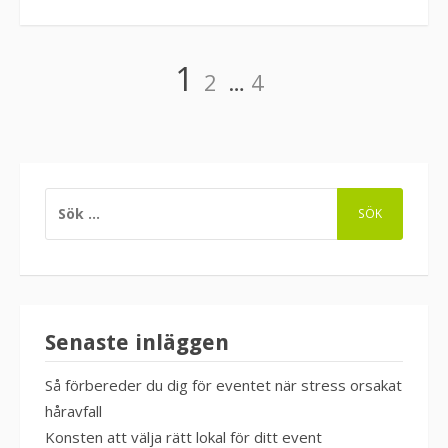
Sidnumrering
Page
Page
Page
1
2
…
4
för
inlägg
SÖK
EFTER:
Senaste inläggen
Så förbereder du dig för eventet när stress orsakat
håravfall
Konsten att välja rätt lokal för ditt event