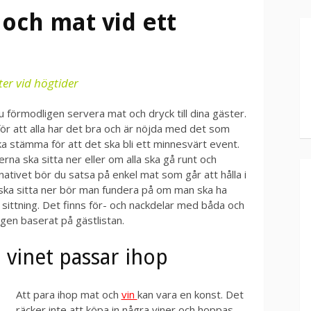
och mat vid ett
ter vid högtider
u förmodligen servera mat och dryck till dina gäster.
för att alla har det bra och är nöjda med det som
 stämma för att det ska bli ett minnesvärt event.
rna ska sitta ner eller om alla ska gå runt och
ativet bör du satsa på enkel mat som går att hålla i
ska sitta ner bör man fundera på om man ska ha
 sittning. Det finns för- och nackdelar med båda och
gen baserat på gästlistan.
h vinet passar ihop
Att para ihop mat och
vin
kan vara en konst. Det
räcker inte att köpa in några viner och hoppas