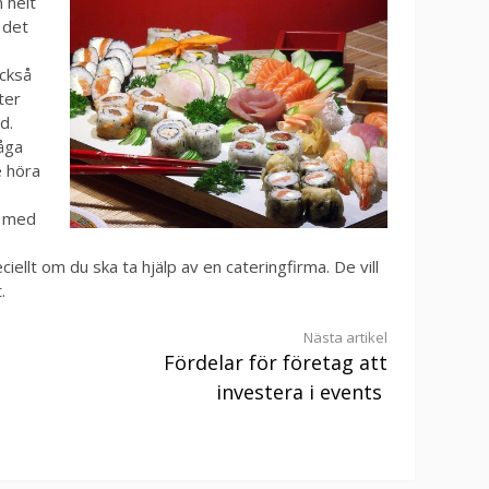
 helt
 det
också
ter
d.
råga
e höra
g med
ciellt om du ska ta hjälp av en cateringfirma. De vill
.
Nästa artikel
Fördelar för företag att
investera i events