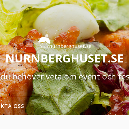
NURNBERGHUSET.SE
t du behöver veta om event och fes
KTA OSS