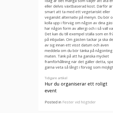
Idag är det många som väljer att äta en
eller delvis växtbaserad kost. Därför är
smart att ta med ett vegetariskt eller
veganskt alternativ på menyn. Du bör 
kolla upp i förväg om någon av dina gäs
har någon form av allergi och i så vall va
Det kan du till exempel ställa som en f
på inbjudan. Om gästen tackar ja ska d
av sig innan ett visst datum och även
meddela om du bör tänka på någontin
maten. Tänk på att ha ganska mycket
framförhållning när det gäller detta, spe
gärna veta så långt i förväg som möjligt
Continue
Tidigare artikel
Hur du organiserar ett roligt
Reading
event
Posted in
Fester vid högtider