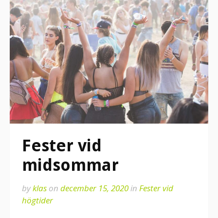
Fester vid
midsommar
by
klas
on
december 15, 2020
in
Fester vid
högtider