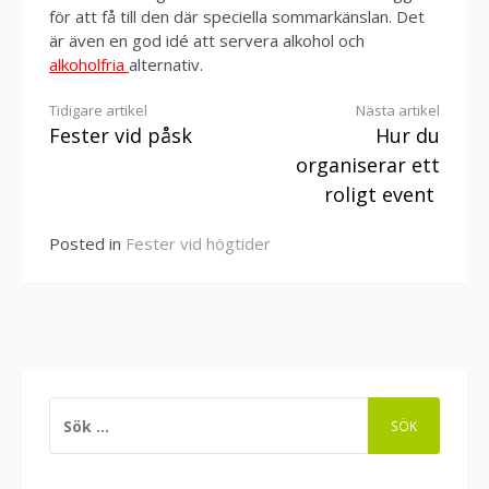
för att få till den där speciella sommarkänslan. Det
är även en god idé att servera alkohol och
alkoholfria
alternativ.
Continue
Tidigare artikel
Nästa artikel
Fester vid påsk
Hur du
Reading
organiserar ett
roligt event
Posted in
Fester vid högtider
SÖK
EFTER: